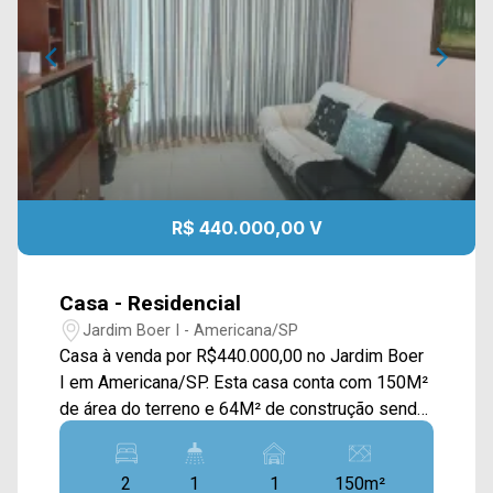
R$ 440.000,00 V
Casa - Residencial
Jardim Boer I - Americana/SP
Casa à venda por R$440.000,00 no Jardim Boer
I em Americana/SP. Esta casa conta com 150M²
de área do terreno e 64M² de construção sendo
dispostos em uma ampla sala de estar, sala de
jantar integrada com a uma grande cozinha com
2
1
1
150m²
armários, quintal aos fundos e área de serviço. >