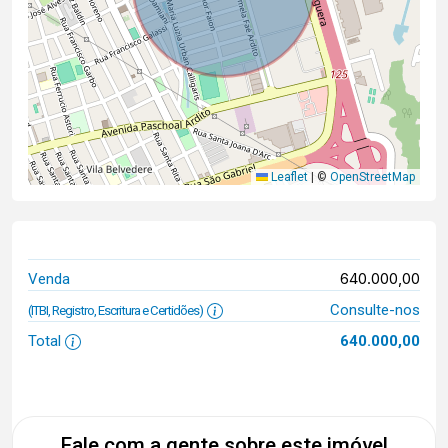
Leaflet
|
©
OpenStreetMap
640.000,00
Venda
Consulte-nos
(ITBI, Registro, Escritura e Certidões)
Total
640.000,00
Fale com a gente sobre este imóvel