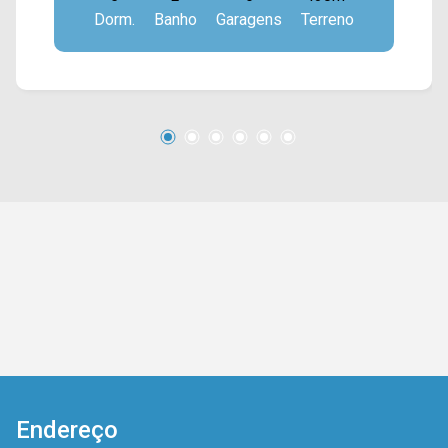
Dorm.
Banho
Garagens
Terreno
> 02 vagas de garagem. Contém uma edícula
aos fundos com sala, cozinha, um grande galpão
e entrada própria. > 02 quartos; > 01 banheiro
social; > 04 vagas de garagem. Localizado
próximo à Av. Paulista, Av. Bandeirantes, Av. Dr.
Antônio Lobo, Av. da Saudade e fácil acesso a
Av. Nossa Sra. de Fátima. Esta região conta com
restaurante Big Bem, Mercado Municipal e
praças. Entre em contato com a equipe da Arbix
Imóveis e agende a sua visita!! WhatsApp e
Telefone: (19) 3475-4546 ARBIX IMÓVEIS -
Presente em cada mudança!
Endereço