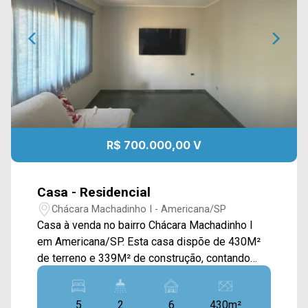
R$ 700.000,00 V
Casa - Residencial
Chácara Machadinho I - Americana/SP
Casa à venda no bairro Chácara Machadinho I
em Americana/SP. Esta casa dispõe de 430M²
de terreno e 339M² de construção, contando
com sala de estar e de jantar integradas,
cozinha com planejados, quintal e área de
5
2
6
430m²
serviço. Aos > 03 quartos; > 01 banheiro social;