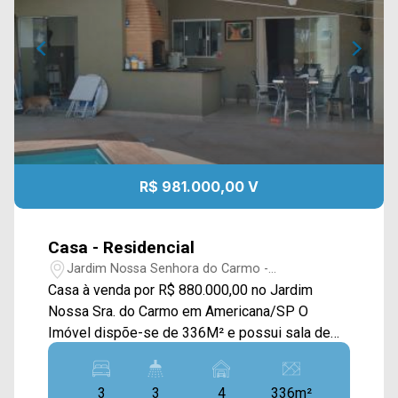
R$ 981.000,00 V
Casa - Residencial
Jardim Nossa Senhora do Carmo -
Americana/SP
Casa à venda por R$ 880.000,00 no Jardim
Nossa Sra. do Carmo em Americana/SP O
Imóvel dispõe-se de 336M² e possui sala de
estar e de jantar, cozinha planejada, piscina,
quintal amplo, área gourmet planejada,
3
3
4
336m²
churrasqueira e área de serviço. Os piso são em