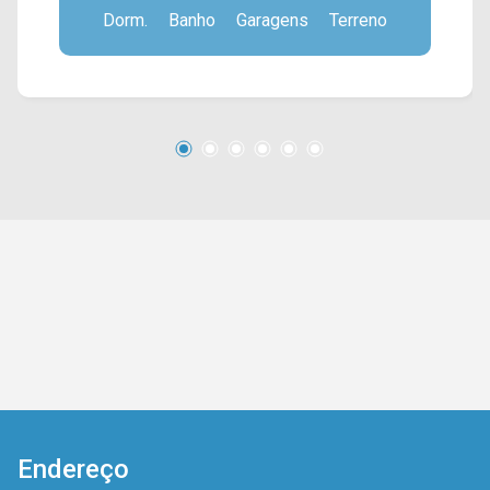
Dorm.
Banho
Garagens
Terreno
porcelanato. > 03 dormitórios, sendo 01 suíte; >
03 banheiros, sendo 02 sociais; > 04 vagas de
garagem. Localizado em uma área com diversos
comércios a sua volta como supermercados,
farmácias, postos de saúde, padarias,
restaurantes e entre outros. Além disso, tem
fácil acesso a Av. Lírio Correa. Entre em contato
com a nossa equipe de vendas e agende a sua
visita!! WhatsApp e Telefone Arbix: (19) 3475-
4546 ARBIX IMÓVEIS - Presente em cada
mudança!
Endereço