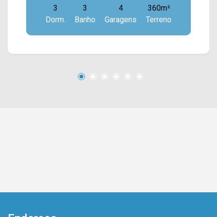
3
3
4
360m²
dormitórios, sendo 01 suíte; > 03 banheiros,
Dorm.
Banho
Garagens
Terreno
sendo 02 sociais; > 04 vagas de garagem.
Localizado em Americana, o imóvel contém uma
área com diversos comércios em volta, como
supermercados, farmácias, bancos,
restaurantes, postos de saúde, escolas e entre
outros. Entre em contato com a nossa equipe de
vendas e agende a sua visita!! WhatsApp e
Telefone Arbix: (19) 3475-4546 ARBIX IMÓVEIS
- Presente em cada mudança!