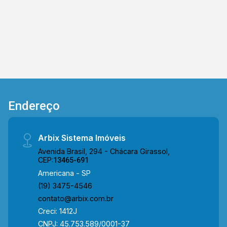
mudança!
Endereço
Arbix Sistema Imóveis
Avenida Brasil, 294 - Chácara Girassol,
CEP:
13465-691
Americana - SP
(19) 3475-4546
contato@arbix.com.br
Creci: 1412J
CNPJ: 45.753.589/0001-37