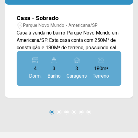
Casa - Sobrado
Parque Novo Mundo - Americana/SP
Casa à venda no bairro Parque Novo Mundo em
Americana/SP. Esta casa conta com 250M² de
construção e 180M² de terreno, possuindo sala
de estar e de jantar integradas, cozinha
planejada, espaço gourmet com churrasqueira,
4
3
3
180m²
forno, fogão a lenha, piscina e área de serviço. >
Dorm.
Banho
Garagens
Terreno
04 quartos, sendo 03 suítes; > 04 banheiros,
sendo 01 social; > 03 vagas de garagem;
*Aceita financiamento. Localizado próximo à Av.
de Cillo e Av. Campos do Jordão. Esta região
conta com praça Manoel Nogueira, escola Paulo
Freire e supermercado Novo Mundo. Entre em
contato com a equipe da Arbix Imóveis e
agende a sua visita!! WhatsApp e Telefone: (19)
3475-4546 ARBIX IMÓVEIS - Presente em cada