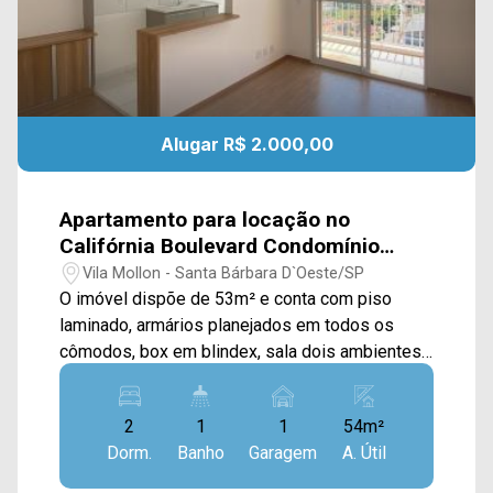
contato com a equipe da Arbix Imóveis e
agende a sua visita!! WhatsApp e Telefone: (19)
3475-4546 ARBIX IMÓVEIS - Presente em cada
mudança!
Alugar R$ 2.000,00
Apartamento para locação no
Califórnia Boulevard Condomínio
Clube em Santa Bárbara D`Oeste/SP
Vila Mollon - Santa Bárbara D`Oeste/SP
O imóvel dispõe de 53m² e conta com piso
laminado, armários planejados em todos os
cômodos, box em blindex, sala dois ambientes
integradas a varanda e área de serviço.
Localização com fácil acesso à SP-304,
2
1
1
54m²
próximo ao supermercado Tenda Atacado, Tivoli
Dorm.
Banho
Garagem
A. Útil
Shopping, Vic Center, restaurantes, padarias,
farmácias e comércio em geral. > 02