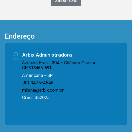
Saiba mais
Endereço
Arbix Administradora
Avenida Brasil, 294 - Chácara Girassol,
CEP:
13465-691
Americana - SP
(19) 3475-4546
milena@arbix.com.br
Creci: 45202J