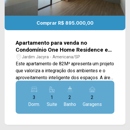
Comprar R$ 895.000,00
Apartamento para venda no
Condomínio One Home Residence em
Americana/SP
Jardim Jacyra - Americana/SP
Este apartamento de 82M² apresenta um projeto
que valoriza a integração dos ambientes e o
aproveitamento inteligente dos espaços. A área
social é composta por sala de estar e jantar
integradas, conectadas à cozinha planejada já
3
1
2
2
equipada com fogão, coifa, proporcionando
Dorm.
Suite
Banho
Garagens
praticidade e fluidez no dia a dia. A sacada
gourmet com churrasqueira e vista livre amplia
um ambiente agradável e reservado para
momentos de lazer. Na suíte temos armários