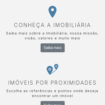
Jardim Botânico de Americana, fora o rápido
acesso ao shopping Tivoli e as cidades de Santa
Bárbara, Nova Odessa e Campinas. O OAK é o
primeiro empreendimento da incorporadora e
CONHEÇA A IMOBILIÁRIA
construtora Hype em Americana. Para conhecer
mais sobre esse empreendimento, fale agora
Saiba mais sobre a Imobiliária, nossa missão,
com um corretor especialista Arbix pelo
visão, valores e muito mais
WhatsApp ou Telefone: (19) 3475-4546. ARBX
Saiba mais
IMÓVEIS - Presente em +1 lançamento!
IMÓVEIS POR PROXIMIDADES
Escolha as referências e pontos onde deseja
encontrar um imóvel